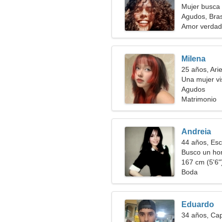
Mujer busca
Agudos, Bras
Amor verdad
Milena
25 años, Ari
Una mujer v
Agudos
Matrimonio
Andreia
44 años, Esc
Busco un hom
167 cm (5'6")
Boda
Eduardo
34 años, Cap