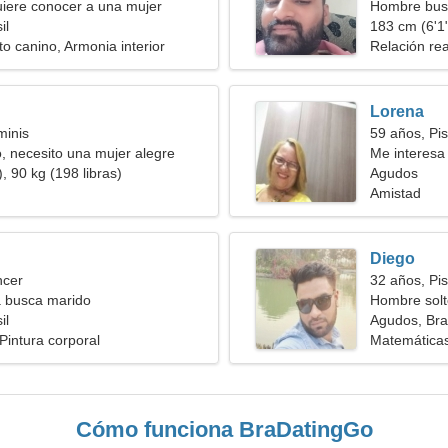
iere conocer a una mujer
Hombre bus
il
183 cm (6'1"
o canino, Armonia interior
Relación rea
Lorena
minis
59 años, Pis
 necesito una mujer alegre
Me interesa 
, 90 kg (198 libras)
Agudos
Amistad
Diego
ncer
32 años, Pis
a busca marido
Hombre solt
il
Agudos, Bras
Pintura corporal
Matemáticas
Cómo funciona BraDatingGo