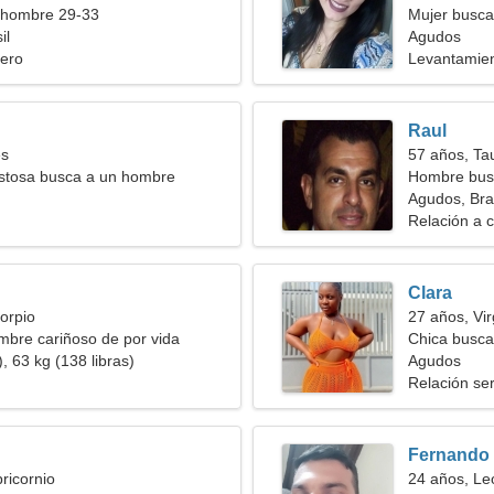
 hombre 29-33
Mujer busca
il
Agudos
ero
Levantamien
Raul
es
57 años, Ta
istosa busca a un hombre
Hombre bus
Agudos, Bras
Relación a c
Clara
orpio
27 años, Vi
bre cariñoso de por vida
Chica busca
, 63 kg (138 libras)
Agudos
Relación ser
Fernando
ricornio
24 años, Le