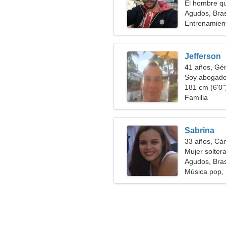
El hombre qu
Agudos, Bras
Entrenamient
Jefferson
41 años, Gé
Soy abogado,
181 cm (6'0")
Familia
Sabrina
33 años, Cá
Mujer solter
Agudos, Bras
Música pop, 