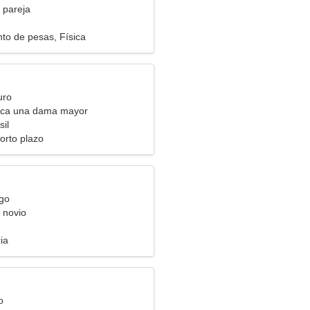
 pareja
to de pesas, Física
uro
ca una dama mayor
il
orto plazo
rgo
 novio
ia
o