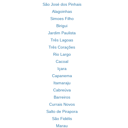
São José dos Pinhais
Alagoinhas
Simoes Filho
Birigui
Jardim Paulista
Três Lagoas
Três Corações
Rio Largo
Cacoal
Içara
Capanema
Itamaraju
Cabreúva
Barreiros
Currais Novos
Salto de Pirapora
São Fidélis
Marau