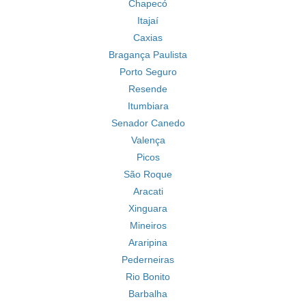
Chapecó
Itajaí
Caxias
Bragança Paulista
Porto Seguro
Resende
Itumbiara
Senador Canedo
Valença
Picos
São Roque
Aracati
Xinguara
Mineiros
Araripina
Pederneiras
Rio Bonito
Barbalha