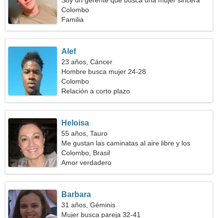
Soy un gerente que busca una mujer sincera
Colombo
Familia
Alef
23 años, Cáncer
Hombre busca mujer 24-28
Colombo
Relación a corto plazo
Heloisa
55 años, Tauro
Me gustan las caminatas al aire libre y los
deportes
Colombo, Brasil
Amor verdadero
Barbara
31 años, Géminis
Mujer busca pareja 32-41