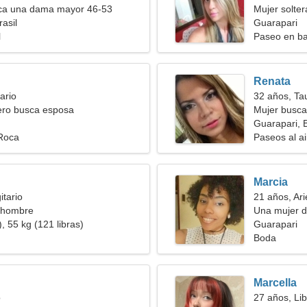
a una dama mayor 46-53
Mujer solte
asil
Guarapari
l
Paseo en ba
Renata
ario
32 años, Ta
ero busca esposa
Mujer busca
Guarapari, B
 Roca
Paseos al ai
Marcia
itario
21 años, Ari
 hombre
Una mujer d
, 55 kg (121 libras)
amorosa
Guarapari
Boda
Marcella
o
27 años, Lib