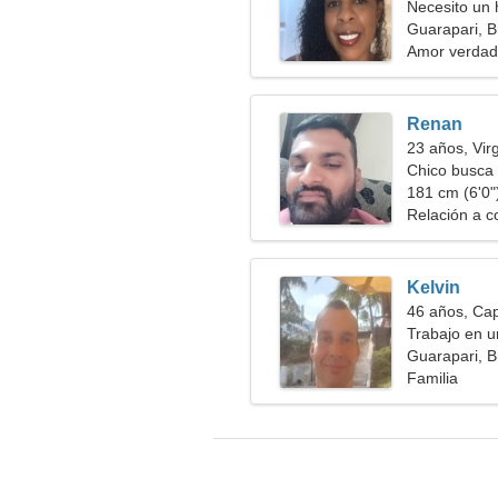
Necesito un
juntos
Guarapari, Br
Amor verdad
Renan
23 años, Vir
Chico busca 
181 cm (6'0")
Relación a c
Kelvin
46 años, Cap
Trabajo en un
emocional
Guarapari, Br
Familia