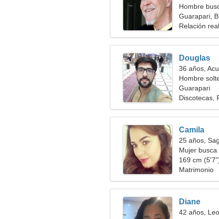
Hombre busc
Guarapari, Br
Relación rea
Douglas
36 años, Acu
Hombre solt
Guarapari
Discotecas,
Camila
25 años, Sag
Mujer busca
169 cm (5'7")
Matrimonio
Diane
42 años, Le