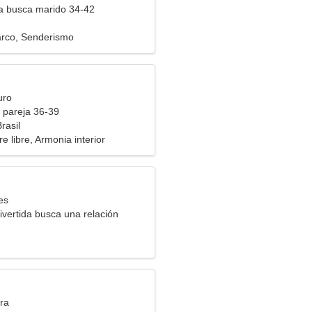
ra busca marido 34-42
rco, Senderismo
uro
 pareja 36-39
rasil
re libre, Armonia interior
es
ivertida busca una relación
ra