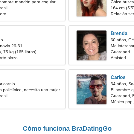
 hombre mandón para esquiar
Chica busca
asil
164 cm (5'5"
ero
Relación ser
Brenda
go
60 años, Gé
novia 26-31
Me interesan
, 75 kg (165 libras)
Guarapari
orto plazo
Amistad
Carlos
ricornio
34 años, Sag
 policlínico, necesito una mujer
El hombre q
asil
Guarapari, B
Música pop,
Cómo funciona BraDatingGo