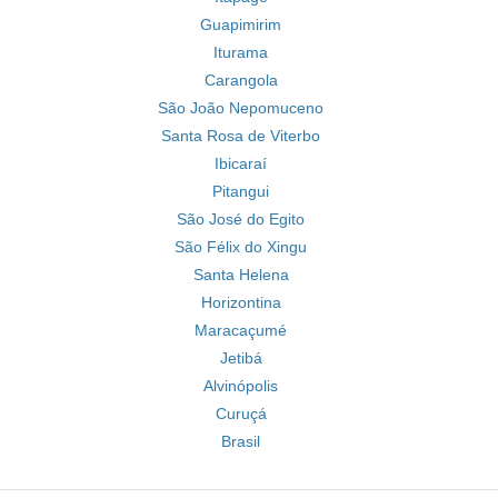
Guapimirim
Iturama
Carangola
São João Nepomuceno
Santa Rosa de Viterbo
Ibicaraí
Pitangui
São José do Egito
São Félix do Xingu
Santa Helena
Horizontina
Maracaçumé
Jetibá
Alvinópolis
Curuçá
Brasil