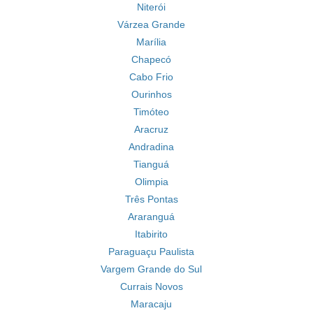
Niterói
Várzea Grande
Marília
Chapecó
Cabo Frio
Ourinhos
Timóteo
Aracruz
Andradina
Tianguá
Olimpia
Três Pontas
Araranguá
Itabirito
Paraguaçu Paulista
Vargem Grande do Sul
Currais Novos
Maracaju