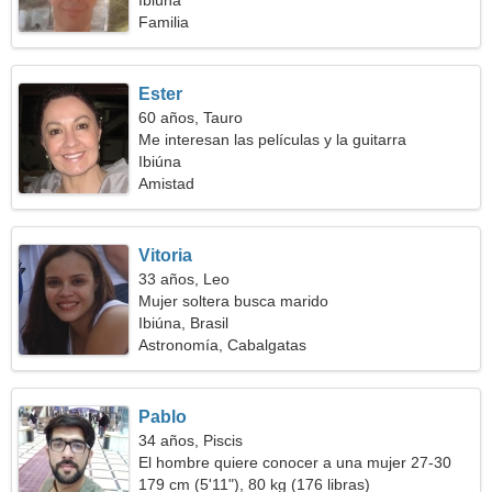
juguetona
Ibiúna
Familia
Ester
60 años, Tauro
Me interesan las películas y la guitarra
Ibiúna
Amistad
Vitoria
33 años, Leo
Mujer soltera busca marido
Ibiúna, Brasil
Astronomía, Cabalgatas
Pablo
34 años, Piscis
El hombre quiere conocer a una mujer 27-30
179 cm (5'11"), 80 kg (176 libras)