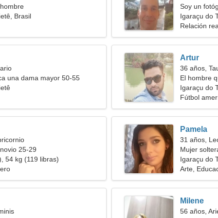
 hombre
Soy un fotó
etê, Brasil
capacitada
Igaraçu do T
Relación rea
Artur
ario
36 años, Ta
a una dama mayor 50-55
El hombre q
ietê
Igaraçu do T
Fútbol amer
Pamela
ricornio
31 años, Le
novio 25-29
Mujer solte
, 54 kg (119 libras)
Igaraçu do T
ero
Arte, Educa
Milene
minis
56 años, Ari