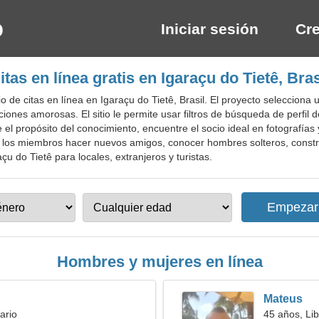
Iniciar sesión
Cre
itas en línea gratis en Igaraçu do Tietê, Bras
 de citas en línea en Igaraçu do Tietê, Brasil. El proyecto selecciona 
iones amorosas. El sitio le permite usar filtros de búsqueda de perfil 
el propósito del conocimiento, encuentre el socio ideal en fotografías
los miembros hacer nuevos amigos, conocer hombres solteros, construi
açu do Tietê para locales, extranjeros y turistas.
Hombres y mujeres en línea
Mateus
ario
45 años, Lib