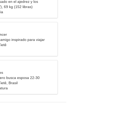
sado en el ajedrez y los
), 69 kg (152 libras)
ia
ncer
amigo inspirado para viajar
ietê
es
ero busca esposa 22-30
ietê, Brasil
atura