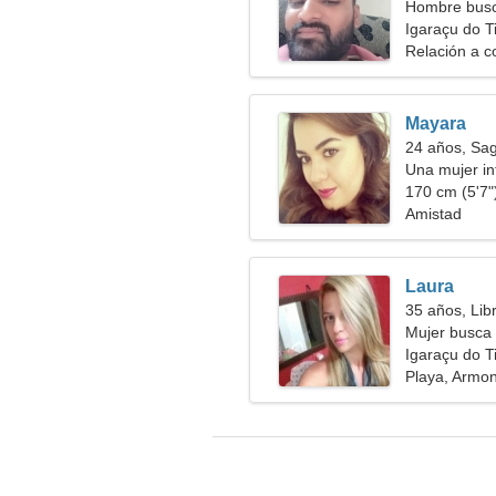
Hombre busc
Igaraçu do Ti
Relación a c
Mayara
24 años, Sag
Una mujer int
170 cm (5'7")
Amistad
Laura
35 años, Lib
Mujer busca 
Igaraçu do Ti
Playa, Armoni