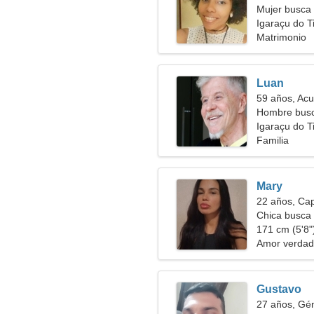
Mujer busca
Igaraçu do Ti
Matrimonio
Luan
59 años, Acu
Hombre busc
Igaraçu do T
Familia
Mary
22 años, Cap
Chica busca 
171 cm (5'8")
Amor verdad
Gustavo
27 años, Gé