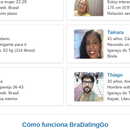
a mujer 22-28
Estoy intere
etê, Brasil
videojuegos
175 cm (5'9"
orto plazo
Relación ser
Tainara
itario
41 años, Cá
rigante para ti
Necesito un 
, 52 kg (114 libras)
Igaraçu do T
Boda
Thiago
ra
32 años, Ari
pareja 36-43
Hombre solt
etê, Brasil
Igaraçu do T
a interior
Kayak, Liter
Cómo funciona BraDatingGo