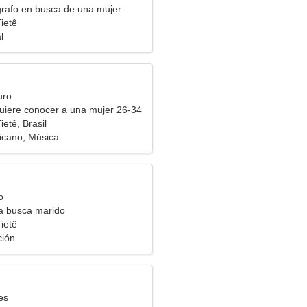
grafo en busca de una mujer
ietê
l
uro
uiere conocer a una mujer 26-34
ietê, Brasil
icano, Música
o
ra busca marido
ietê
ción
es