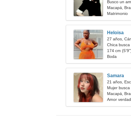
Busco un ami
Macapá, Bras
Matrimonio
Heloisa
27 años, Cá
Chica busca 
174 cm (5'9")
Boda
Samara
21 años, Esc
Mujer busca
Macapá, Bras
Amor verdad