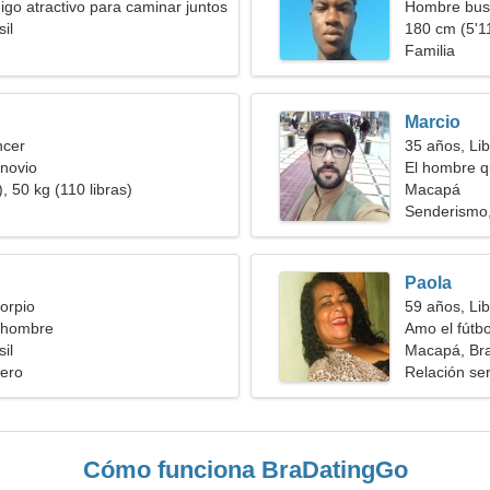
go atractivo para caminar juntos
Hombre bus
il
180 cm (5'11
Familia
Marcio
ncer
35 años, Lib
novio
El hombre q
, 50 kg (110 libras)
Macapá
Senderismo,
Paola
orpio
59 años, Lib
 hombre
Amo el fútbo
il
Macapá, Bra
ero
Relación ser
Cómo funciona BraDatingGo