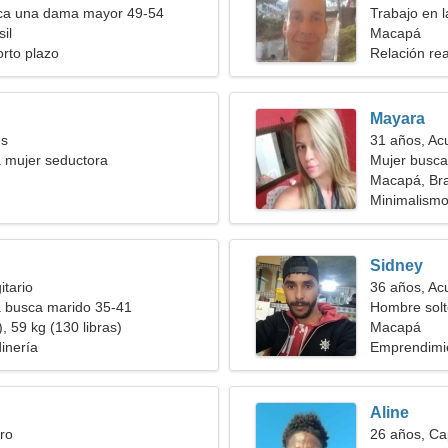
a una dama mayor 49-54
Trabajo en 
il
graciosa
Macapá
orto plazo
Relación rea
Mayara
es
31 años, Ac
 mujer seductora
Mujer busca
Macapá, Bra
Minimalismo
Sidney
itario
36 años, Ac
a busca marido 35-41
Hombre solt
, 59 kg (130 libras)
Macapá
dinería
Emprendimi
Aline
ro
26 años, Ca