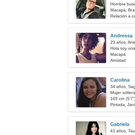
Hombre busc
Macapá, Bras
Relación a c
Andressa
23 años, Ari
Hola soy una
Macapá
Amistad
Carolina
34 años, Sag
Mujer solter
169 cm (5'7")
Pintada, Jar
Gabriela
41 años, Tau