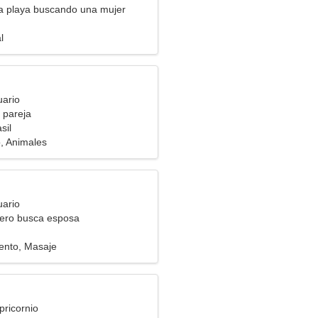
la playa buscando una mujer
l
uario
 pareja
sil
, Animales
uario
ero busca esposa
ento, Masaje
pricornio