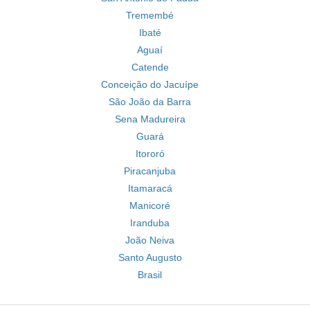
Tremembé
Ibaté
Aguaí
Catende
Conceição do Jacuípe
São João da Barra
Sena Madureira
Guará
Itororó
Piracanjuba
Itamaracá
Manicoré
Iranduba
João Neiva
Santo Augusto
Brasil