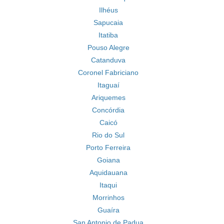
Ilhéus
Sapucaia
Itatiba
Pouso Alegre
Catanduva
Coronel Fabriciano
Itaguaí
Ariquemes
Concórdia
Caicó
Rio do Sul
Porto Ferreira
Goiana
Aquidauana
Itaqui
Morrinhos
Guaíra
San Antonio de Padua