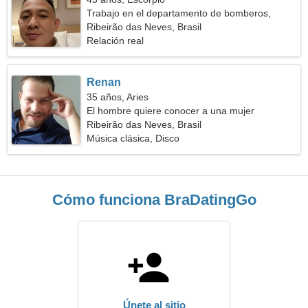
Trabajo en el departamento de bomberos,
necesito una mujer sociable
Ribeirão das Neves, Brasil
Relación real
Renan
35 años, Aries
El hombre quiere conocer a una mujer
Ribeirão das Neves, Brasil
Música clásica, Disco
Cómo funciona BraDatingGo
Únete al sitio