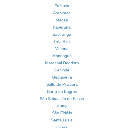
Palhoça
Arapiraca
Macaé
Itaperuna
Sapiranga
Três Rios
Vilhena
Mongaguá
Marechal Deodoro
Canindé
Medianeira
Salto de Pirapora
Barra do Bugres
São Sebastião do Passé
Uruaçu
São Fidélis
Santa Luzia
Ibiúna