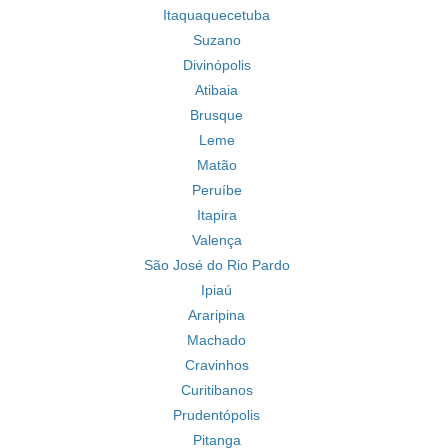
Itaquaquecetuba
Suzano
Divinópolis
Atibaia
Brusque
Leme
Matão
Peruíbe
Itapira
Valença
São José do Rio Pardo
Ipiaú
Araripina
Machado
Cravinhos
Curitibanos
Prudentópolis
Pitanga