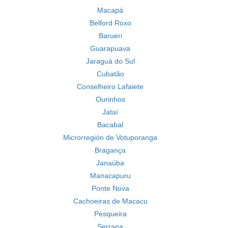
Macapá
Belford Roxo
Barueri
Guarapuava
Jaraguá do Sul
Cubatão
Conselheiro Lafaiete
Ourinhos
Jataí
Bacabal
Microrregión de Votuporanga
Bragança
Janaúba
Manacapuru
Ponte Nova
Cachoeiras de Macacu
Pesqueira
Serrana