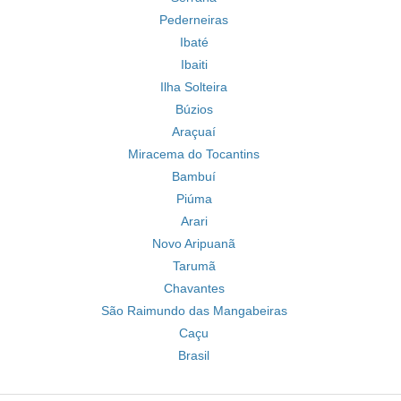
Pederneiras
Ibaté
Ibaiti
Ilha Solteira
Búzios
Araçuaí
Miracema do Tocantins
Bambuí
Piúma
Arari
Novo Aripuanã
Tarumã
Chavantes
São Raimundo das Mangabeiras
Caçu
Brasil