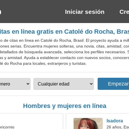
Iniciar sesión
Cre
itas en línea gratis en Catolé do Rocha, Bras
o de citas en línea en Catolé do Rocha, Brasil. El proyecto ayuda a mi
ciones serias. Encuentra mujeres solteras, una novia, citas, amistad, 
erios detallados de búsqueda avanzada, selecciona los perfiles necesari
itas y amistad. Ayuda a establecer contacto con nuevos socios, conocers
olé do Rocha para locales, extranjeros y turistas.
Hombres y mujeres en línea
Isadora
ricornio
26 años, Es