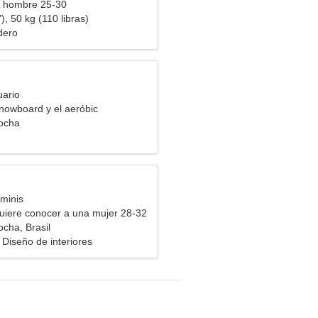
a hombre 25-30
), 50 kg (110 libras)
dero
uario
snowboard y el aeróbic
ocha
minis
uiere conocer a una mujer 28-32
cha, Brasil
Diseño de interiores