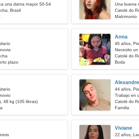
a una dama mayor 50-54
Una buena 
cha, Brasil
Catolé do R
l
Matrimonio
Anna
itario
45 años, Pis
novia
Necesito un
ocha
Catolé do Ro
orto plazo
Boda
Alexandre
itario
44 años, Pis
novio
Trabajo en 
, 48 kg (105 libras)
mujer inusu
Catolé do R
ia
Familia
Viviane
minis
22 años, Le