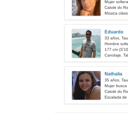
Mujer solter
Catolé do Ro
Música clási
Eduardo
33 años, Tau
Hombre solt
177 cm (5'10"
Canotaje, T
Nathalia
35 años, Tau
Mujer busca 
Catolé do Ro
Escalada de 