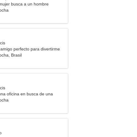
mujer busca a un hombre
ocha
cis
 amigo perfecto para divertirme
cha, Brasil
cis
una oficina en busca de una
al
ocha
o