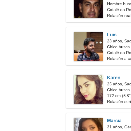
Hombre busc
Catolé do Ro
Relación rea
Luis
23 años, Sag
Chico busca 
Catolé do R
Relación a c
Karen
25 años, Sag
Chica busca 
172 cm (5'8")
Relación ser
Marcia
31 años, Gé