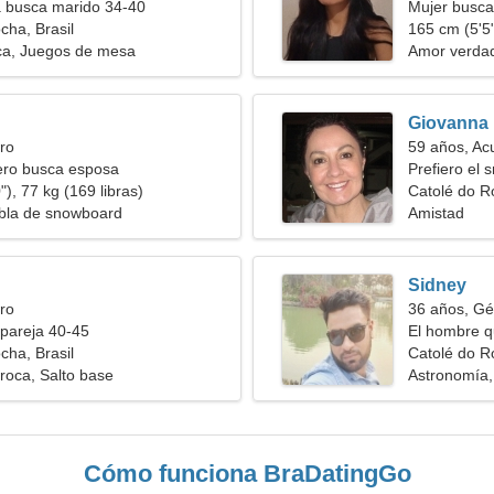
a busca marido 34-40
Mujer busc
cha, Brasil
165 cm (5'5"
ca, Juegos de mesa
Amor verda
Giovanna
ro
59 años, Ac
ero busca esposa
Prefiero el 
), 77 kg (169 libras)
Catolé do R
abla de snowboard
Amistad
Sidney
ro
36 años, Gé
pareja 40-45
El hombre q
cha, Brasil
Catolé do Ro
roca, Salto base
Astronomía, 
Cómo funciona BraDatingGo