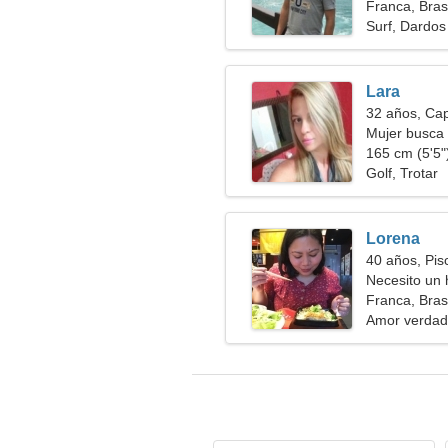
Franca, Brasi
Surf, Dardos
Lara
32 años, Cap
Mujer busca 
165 cm (5'5")
Golf, Trotar
Lorena
40 años, Pis
Necesito un 
juntos
Franca, Brasi
Amor verdad