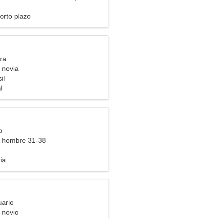
orto plazo
ra
 novia
il
l
o
a hombre 31-38
ia
uario
 novio