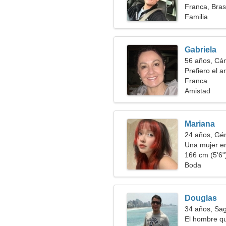
Franca, Brasi
Familia
Gabriela
56 años, Cá
Prefiero el ar
Franca
Amistad
Mariana
24 años, Gé
Una mujer en
166 cm (5'6")
Boda
Douglas
34 años, Sag
El hombre qu