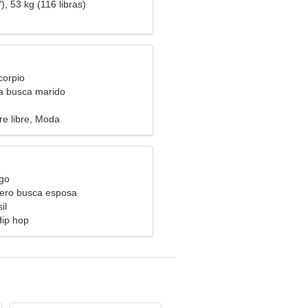
), 53 kg (116 libras)
corpio
ra busca marido
re libre, Moda
rgo
ero busca esposa
il
Hip hop