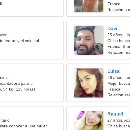
l
romántica
Franca
Relación a c
Davi
ncer
25 años, Lib
te teatral y el voleibol
Chico busca
Franca, Bras
Relación rea
Luisa
minis
26 años, Le
cantadora para ti
Mujer busc
, 54 kg (119 libras)
Franca
Relación ser
Raquel
itario
27 años, Ac
iere conocer a una mujer
Chica busca