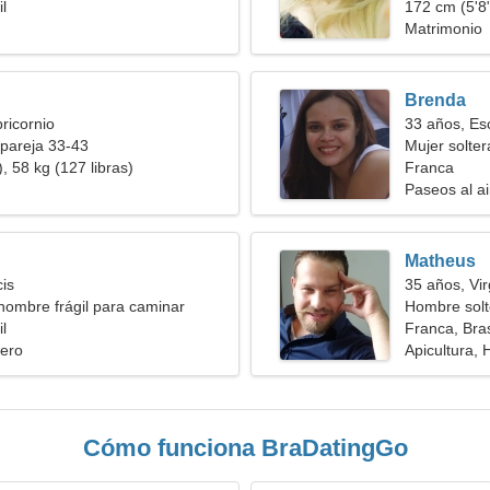
l
172 cm (5'8"
Matrimonio
Brenda
ricornio
33 años, Es
pareja 33-43
Mujer solte
, 58 kg (127 libras)
Franca
Paseos al ai
Matheus
cis
35 años, Vi
hombre frágil para caminar
Hombre solt
l
Franca, Bras
ero
Apicultura, 
Cómo funciona BraDatingGo