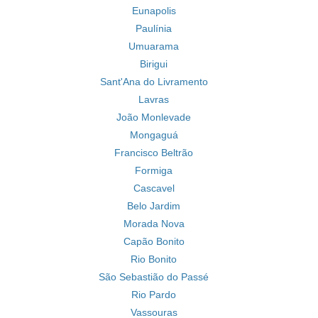
Eunapolis
Paulínia
Umuarama
Birigui
Sant'Ana do Livramento
Lavras
João Monlevade
Mongaguá
Francisco Beltrão
Formiga
Cascavel
Belo Jardim
Morada Nova
Capão Bonito
Rio Bonito
São Sebastião do Passé
Rio Pardo
Vassouras