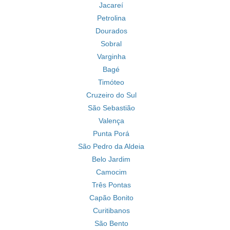
Jacareí
Petrolina
Dourados
Sobral
Varginha
Bagé
Timóteo
Cruzeiro do Sul
São Sebastião
Valença
Punta Porá
São Pedro da Aldeia
Belo Jardim
Camocim
Três Pontas
Capão Bonito
Curitibanos
São Bento