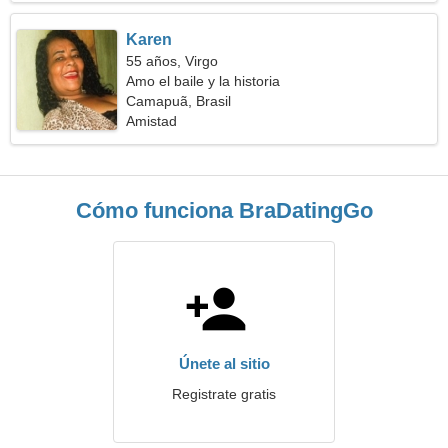
Karen
55 años, Virgo
Amo el baile y la historia
Camapuã, Brasil
Amistad
Cómo funciona BraDatingGo
Únete al sitio
Registrate gratis