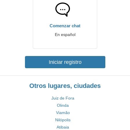
Comenzar chat
En español
Iniciar registro
Otros lugares, ciudades
Juiz de Fora
Olinda
Viamão
Nilópolis
Atibaia