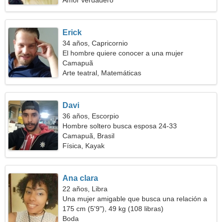
Amor verdadero
Erick
34 años, Capricornio
El hombre quiere conocer a una mujer
Camapuã
Arte teatral, Matemáticas
Davi
36 años, Escorpio
Hombre soltero busca esposa 24-33
Camapuã, Brasil
Física, Kayak
Ana clara
22 años, Libra
Una mujer amigable que busca una relación a
largo plazo
175 cm (5'9"), 49 kg (108 libras)
Boda