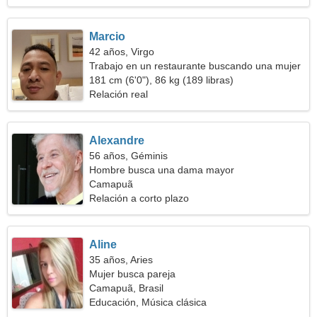
Marcio
42 años, Virgo
Trabajo en un restaurante buscando una mujer
sensual
181 cm (6'0"), 86 kg (189 libras)
Relación real
Alexandre
56 años, Géminis
Hombre busca una dama mayor
Camapuã
Relación a corto plazo
Aline
35 años, Aries
Mujer busca pareja
Camapuã, Brasil
Educación, Música clásica