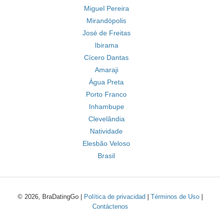
Miguel Pereira
Mirandópolis
José de Freitas
Ibirama
Cícero Dantas
Amaraji
Água Preta
Porto Franco
Inhambupe
Clevelândia
Natividade
Elesbão Veloso
Brasil
© 2026, BraDatingGo |
Política de privacidad
|
Términos de Uso
|
Contáctenos